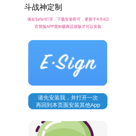
斗战神定制
Safari
4
请在
打开，下载安装即可，更新于
月4日
APP
官替版
需卸载商店原版才可以安装
请先安装我，并打开一次
再回到本页面安装其他App