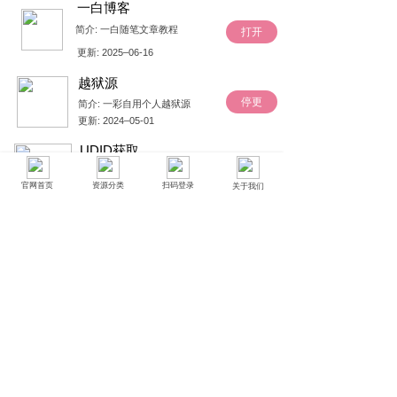
一白博客
简介
:
一白随笔文章教程
打开
更新
: 2025–06-16
越狱源
停更
简介
:
一彩自用个人越狱源
更新
: 2024–05-01
UDID获取
获取
简介
:
苹果手机“身份证”获取
官网首页
资源分类
扫码登录
关于我们
更新
: 2024–05-01
UDID客户
打开
简介
:
已定制的客户专用下载页
更新
: 2025–06-16
武当梯云纵
打开
简介
:
看看外面，别问我
更新
: 2025–06-16
推特-扶摇
打开